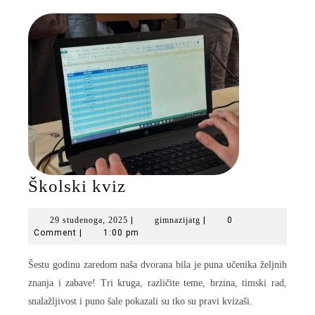
Školski
Školski kviz
kviz
29
gimnazijatg
29 studenoga, 2025
|
gimnazijatg
|
0
studenoga,
Comment
|
1:00 pm
2025
Šestu godinu zaredom naša dvorana bila je puna učenika željnih
znanja i zabave! Tri kruga, različite teme, brzina, timski rad,
snalažljivost i puno šale pokazali su tko su pravi kvizaši.