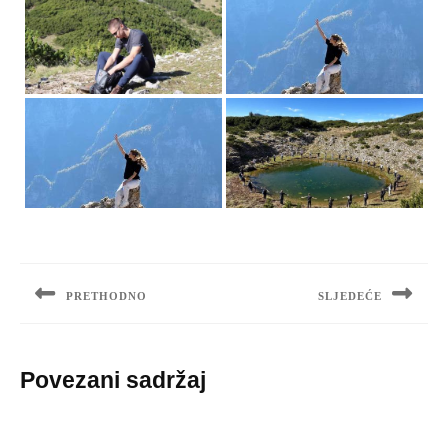
Navigacija
objava
PRETHODNO
SLJEDEĆE
Previous
Next
post:
post:
Povezani sadržaj