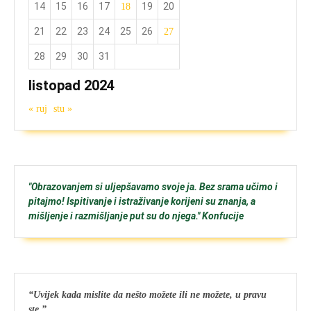
14
15
16
17
19
20
18
21
22
23
24
25
26
27
28
29
30
31
listopad 2024
« ruj
stu »
"Obrazovanjem si uljepšavamo svoje ja. Bez srama učimo i
pitajmo! Ispitivanje i istraživanje korijeni su znanja, a
mišljenje i razmišljanje put su do njega." Konfucije
“Uvijek kada mislite da nešto možete ili ne možete, u pravu
ste.”