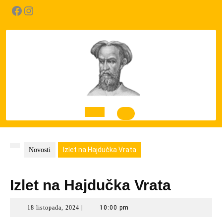
Skip
Facebook
Instagram
to
content
Open
Button
Izlet na Hajdučka Vrata
Novosti
Izlet na Hajdučka Vrata
18
18 listopada, 2024
|
10:00 pm
listopada,