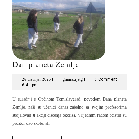
Dan
Dan planeta Zemlje
planeta
26
gimnazijatg
26 travnja, 2026
|
gimnazijatg
|
0 Comment
|
Zemlje
travnja,
6:41 pm
2026
U suradnji s Općinom Tomislavgrad, povodom Dana planeta
Zemlje, naši su učenici danas zajedno sa svojim profesorima
sudjelovali u akciji čišćenja okoliša. Vrijednim radom očistili su
prostor oko škole, ali