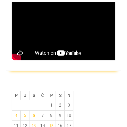
P
U
S
Č
P
S
N
1
2
3
7
8
9
10
4
5
6
11
12
14
16
17
13
15