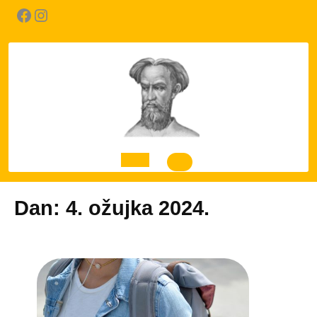
Skip
Facebook
Instagram
to
content
Open
Dan:
4. ožujka 2024.
Button