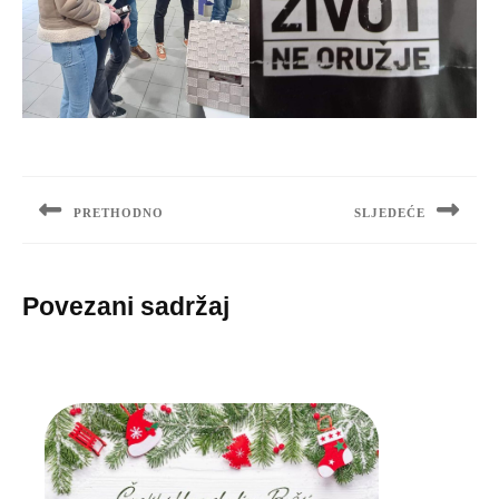
Navigacija
objava
PRETHODNO
SLJEDEĆE
Previous
Next
post:
post:
Povezani sadržaj