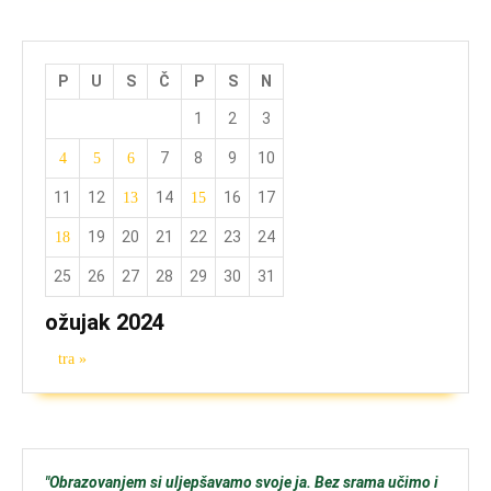
P
U
S
Č
P
S
N
1
2
3
7
8
9
10
4
5
6
11
12
14
16
17
13
15
19
20
21
22
23
24
18
25
26
27
28
29
30
31
ožujak 2024
tra »
"Obrazovanjem si uljepšavamo svoje ja. Bez srama učimo i