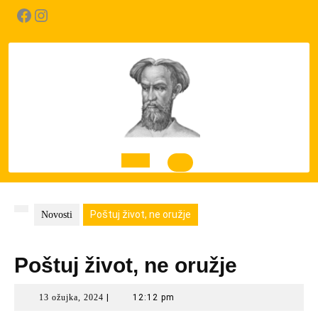
Skip
Facebook
Instagram
to
content
Open
Button
Poštuj život, ne oružje
Novosti
Poštuj život, ne oružje
13
13 ožujka, 2024
|
12:12 pm
ožujka,