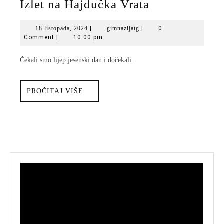
Izlet
Izlet na Hajdučka Vrata
na
18
gimnazijatg
18 listopada, 2024
|
gimnazijatg
|
0
Hajdučka
listopada,
Comment
|
10:00 pm
Vrata
2024
Čekali smo lijep jesenski dan i dočekali.
PROČITAJ
PROČITAJ VIŠE
VIŠE