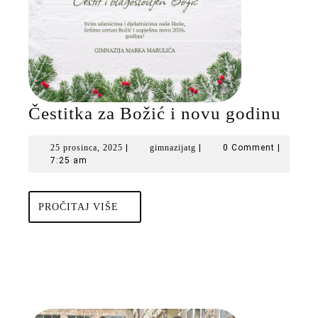
Čest
Čestitka za Božić i novu godinu
za
25
gimnazijatg
25 prosinca, 2025
|
gimnazijatg
|
0 Comment
|
Boži
prosinca,
7:25 am
i
2025
nov
PROČITAJ
PROČITAJ VIŠE
godi
VIŠE