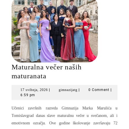
Maturalna večer naših
Maturalna
maturanata
večer
17
gimnazijatg
17 svibnja, 2026
|
gimnazijatg
|
0 Comment
|
naših
svibnja,
6:59 pm
maturanata
2026
Učenici završnih razreda Gimnazija Marka Marulića u
Tomislavgrad danas slave maturalnu večer u svečanom, ali i
emotivnom ozračju. Ove godine školovanje završavaju 72