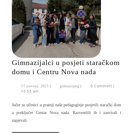
Gimnazijalci u posjeti staračkom
Gimnazijal
domu i Centru Nova nada
u
17
gimnazijatg
17 travnja, 2025
|
gimnazijatg
|
0 Comment
|
posjeti
travnja,
10:55 am
staračkom
2025
Jučer su učenici u pratnji naše pedagoginje posjetili starački dom
domu
a preključer Centar Nova nada. Razveselili ih i zasvirali i
i
zapjevali.
Centru