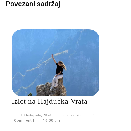
Povezani sadržaj
Izlet
Izlet na Hajdučka Vrata
na
18
gimnazijatg
18 listopada, 2024
|
gimnazijatg
|
0
Hajdučka
listopada,
Comment
|
10:00 pm
Vrata
2024