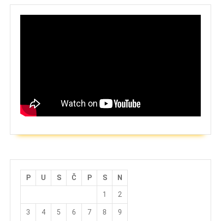
P
U
S
Č
P
S
N
1
2
3
4
5
6
7
8
9