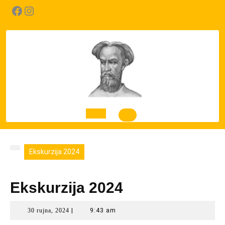
Skip
Facebook
Instagram
to
content
Open
Button
Ekskurzija 2024
Ekskurzija 2024
30
30 rujna, 2024
|
9:43 am
rujna,