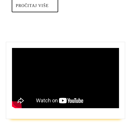
Nova
PROČITAJ
PROČITAJ VIŠE
nada
VIŠE