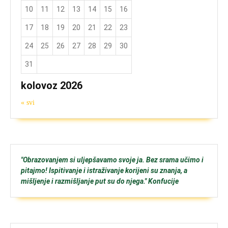
10
11
12
13
14
15
16
17
18
19
20
21
22
23
24
25
26
27
28
29
30
31
kolovoz 2026
« svi
"Obrazovanjem si uljepšavamo svoje ja. Bez srama učimo i
pitajmo! Ispitivanje i istraživanje korijeni su znanja, a
mišljenje i razmišljanje put su do njega." Konfucije