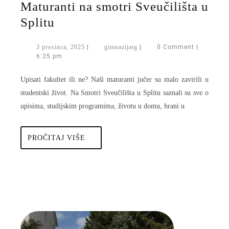
Maturanti na smotri Sveučilišta u
Maturanti
Splitu
na
3
gimnazijatg
3 prosinca, 2025
|
gimnazijatg
|
0 Comment
|
smotri
prosinca,
6:25 pm
Sveučilišta
2025
Upisati fakultet ili ne? Naši maturanti jučer su malo zavirili u
u
studentski život. Na Smotri Sveučilišta u Splitu saznali su sve o
Splitu
upisima, studijskim programima, životu u domu, hrani u
PROČITAJ
PROČITAJ VIŠE
VIŠE