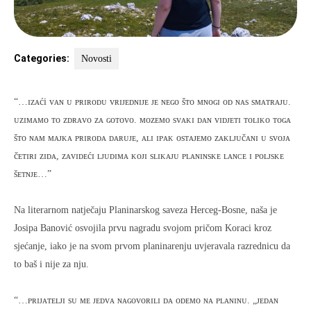
Categories:
Novosti
“…ɪᴢᴀći ᴠᴀɴ ᴜ ᴘʀɪʀᴏᴅᴜ ᴠʀɪᴊᴇᴅɴɪᴊᴇ ᴊᴇ ɴᴇɢᴏ šᴛᴏ ᴍɴᴏɢɪ ᴏᴅ ɴᴀs sᴍᴀᴛʀᴀᴊᴜ.
ᴜᴢɪᴍᴀᴍᴏ ᴛᴏ ᴢᴅʀᴀᴠᴏ ᴢᴀ ɢᴏᴛᴏᴠᴏ. ᴍᴏᴢᴇᴍᴏ sᴠᴀᴋɪ ᴅᴀɴ ᴠɪᴅᴊᴇᴛɪ ᴛᴏʟɪᴋᴏ ᴛᴏɢᴀ
šᴛᴏ ɴᴀᴍ ᴍᴀᴊᴋᴀ ᴘʀɪʀᴏᴅᴀ ᴅᴀʀᴜᴊᴇ,
ᴀʟɪ ɪᴘᴀᴋ ᴏsᴛᴀᴊᴇᴍᴏ ᴢᴀᴋʟᴊᴜčᴀɴɪ ᴜ sᴠᴏᴊᴀ
čᴇᴛɪʀɪ ᴢɪᴅᴀ, ᴢᴀᴠɪᴅᴇćɪ ʟᴊᴜᴅɪᴍᴀ ᴋᴏᴊɪ sʟɪᴋᴀᴊᴜ ᴘʟᴀɴɪɴsᴋᴇ ʟᴀɴᴄᴇ ɪ ᴘᴏʟᴊsᴋᴇ
šᴇᴛɴᴊᴇ…”
Na literarnom natječaju Planinarskog saveza Herceg-Bosne, naša je
Josipa Banović osvojila prvu nagradu svojom pričom Koraci kroz
sjećanje, iako je na svom prvom planinarenju uvjeravala razrednicu da
to baš i nije za nju.
“…ᴘʀɪᴊᴀᴛᴇʟᴊɪ sᴜ ᴍᴇ ᴊᴇᴅᴠᴀ ɴᴀɢᴏᴠᴏʀɪʟɪ ᴅᴀ ᴏᴅᴇᴍᴏ ɴᴀ ᴘʟᴀɴɪɴᴜ. „ᴊᴇᴅᴀɴ