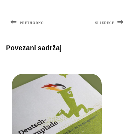
Navigacija
objava
PRETHODNO
SLJEDEĆE
Previous
Next
post:
post:
Povezani sadržaj