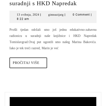
Održana
suradnji s HKD Napredak
fotografsk
13
gimnazijatg
13 svibnja, 2024
|
gimnazijatg
|
0 Comment
|
radionica
svibnja,
8:22 am
u
2024
Prošli tjedan održali smo još jednu edukativno-zabavnu
suradnji
radionicu u suradnji naše knjižnice i HKD Napredak
s
Tomislavgrad.Ovaj put ugostili smo našeg Marina Bakovića.
HKD
Iako je tek treći razred, Marin je već
Napredak
PROČITAJ
PROČITAJ VIŠE
VIŠE