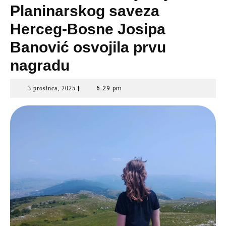
Planinarskog saveza
Herceg-Bosne Josipa
Banović osvojila prvu
nagradu
3
3 prosinca, 2025
|
6:29 pm
prosinca,
2025