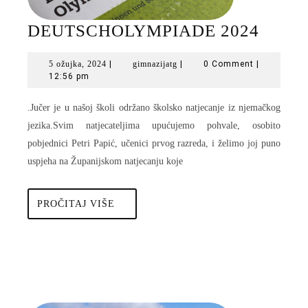
DEUT
DEUTSCHOLYMPIADE 2024
2024
5
gimnazijatg
5 ožujka, 2024
|
gimnazijatg
|
0 Comment
|
ožujka,
12:56 pm
2024
.Jučer je u našoj školi održano školsko natjecanje iz njemačkog
jezika.Svim natjecateljima upućujemo pohvale, osobito
pobjednici Petri Papić, učenici prvog razreda, i želimo joj puno
uspjeha na Županijskom natjecanju koje
PROČITAJ
PROČITAJ VIŠE
VIŠE