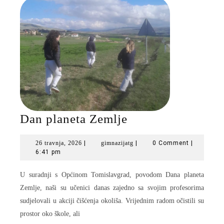
Dan
Dan planeta Zemlje
planeta
26
gimnazijatg
26 travnja, 2026
|
gimnazijatg
|
0 Comment
|
Zemlje
travnja,
6:41 pm
2026
U suradnji s Općinom Tomislavgrad, povodom Dana planeta
Zemlje, naši su učenici danas zajedno sa svojim profesorima
sudjelovali u akciji čišćenja okoliša. Vrijednim radom očistili su
prostor oko škole, ali