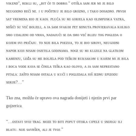
ᴠɪᴋᴇɴᴅ“, ʀᴇᴋʟɪ sᴜ, „ʙɪᴛ će ᴛɪ ᴅᴏʙʀᴏ.“ ᴏᴛɪšʟᴀ sᴀᴍ ᴊᴇʀ ᴍɪ ᴊᴇ ʙɪʟᴏ
ɴᴇᴜɢᴏᴅɴᴏ ʀᴇći ɴᴇ. ɪ ᴜ ᴘᴏčeᴛᴋᴜ ᴊᴇ ʙɪʟᴏ ɢʀᴏᴢɴᴏ, ɪ ᴛᴀᴋᴏ ᴅᴏsᴀᴅɴᴏ. ᴘʀᴠɪʜ
sᴀᴛ ᴠʀᴇᴍᴇɴᴀ ʙɪᴏ ᴊᴇ ᴋᴀᴏs. ᴘʟᴜćᴀ sᴜ ᴍɪ ɢᴏʀᴊᴇʟᴀ ᴋᴀᴏ ᴏʟɪᴍᴘɪᴊsᴋᴀ ᴠᴀᴛʀᴀ,
ᴍɪšɪćɪ sᴜ ᴠᴇć ʙᴏʟᴊᴇʟɪ, ᴀ ᴊᴀ sᴀᴍ sᴠᴀᴋɪʜ ᴘᴇᴛ ᴍɪɴᴜᴛᴀ ᴘʀᴏᴠᴊᴇʀᴀᴠᴀʟᴀ ᴋᴏʟɪᴋᴏ
sᴍᴏ ᴜᴅᴀʟᴊᴇɴɪ ᴏᴅ ᴠʀʜᴀ, ɴᴀᴅᴀᴊᴜćɪ sᴇ ᴅᴀ sᴍᴏ ᴠᴇć ʙʟɪᴢᴜ ᴛᴏɢ ᴘᴏɢʟᴇᴅᴀ ᴏ
ᴋᴏᴊᴇᴍ sᴠɪ ᴘʀɪčᴀᴊᴜ. ᴛᴏ ɴɪᴊᴇ ʙɪʟᴀ ᴘᴏᴇᴢɪᴊᴀ, ᴛᴏ ᴊᴇ ʙɪᴏ sɪʀᴏᴠɪ, ɴᴇᴜɢᴏᴅɴɪ
ɴᴀᴘᴏʀ ᴋᴏᴊɪ ɴɪsᴀᴍ ᴏsᴊᴇᴛɪʟᴀ ɢᴏᴅɪɴᴀᴍᴀ. ɴᴏɢᴇ sᴜ ᴍɪ ᴋʟɪᴢɪʟᴇ ɴᴀ ɢʟᴀᴛᴋᴏᴍ
ᴋᴀᴍᴇɴᴊᴜ, ʟᴇđᴀ sᴜ ᴍᴇ ʙᴏʟᴊᴇʟᴀ ᴘᴏᴅ ᴛᴇšᴋɪᴍ ʀᴜᴋsᴀᴋᴏᴍ ᴜ ᴋᴏᴊᴇᴍ ᴍɪ ᴊᴇ ʙɪʟᴀ
ɪ ʙᴏᴄᴀ ᴠᴏᴅᴇ ᴋᴏᴊᴀ sᴇ čɪɴɪʟᴀ ᴛᴇšᴋᴀ ᴋᴀᴏ ᴏʟᴏᴠᴏ, ᴀ ᴊᴀ sᴀᴍ ɴᴇᴘʀᴇsᴛᴀɴᴏ
ᴘɪᴛᴀʟᴀ: ᴢᴀšᴛᴏ ɴɪsᴀᴍ ᴏsᴛᴀʟᴀ ᴜ ᴋᴜći ɪ ᴘᴏɢʟᴇᴅᴀʟᴀ ᴊᴏš ᴊᴇᴅɴᴜ ᴇᴘɪᴢᴏᴅᴜ
sᴇʀɪᴊᴇ?…”
Tko zna, možda će upravo ova nagrada donijeti i njezin prvi par
gojzerica.
“…ᴏsᴛᴀᴠɪ sᴠᴏᴊ ᴛʀᴀɢ. ᴍᴏᴢᴇ ᴛᴏ ʙɪᴛɪ ᴘᴏᴘᴜᴛ ᴏᴛɪsᴋᴀ ᴄɪᴘᴇʟᴇ ᴜ sɴɪᴊᴇɢᴜ ɪʟɪ
ʙʟᴀᴛᴜ. ɴɪᴊᴇ sᴀᴠʀšᴇɴ, ᴀʟɪ ᴊᴇ ᴛᴠᴏᴊ.”