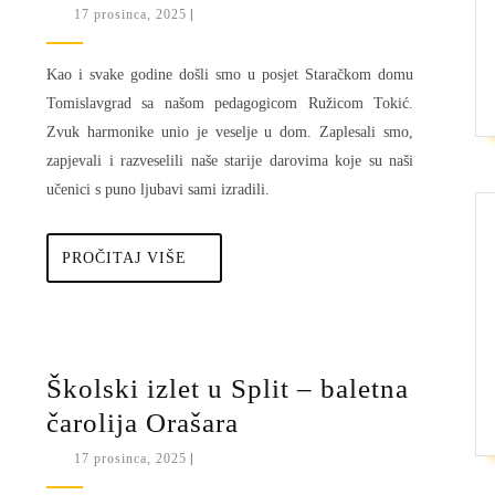
u
17
17 prosinca, 2025
|
prosinca,
posjeti
2025
Staračkom
Kao i svake godine došli smo u posjet Staračkom domu
domu
Tomislavgrad sa našom pedagogicom Ružicom Tokić.
Zvuk harmonike unio je veselje u dom. Zaplesali smo,
zapjevali i razveselili naše starije darovima koje su naši
učenici s puno ljubavi sami izradili.
PROČITAJ
PROČITAJ VIŠE
VIŠE
Školski izlet u Split – baletna
Školski
čarolija Orašara
izlet
17
17 prosinca, 2025
|
prosinca,
u