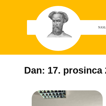
Skip
to
content
NASL
Dan:
17. prosinca 