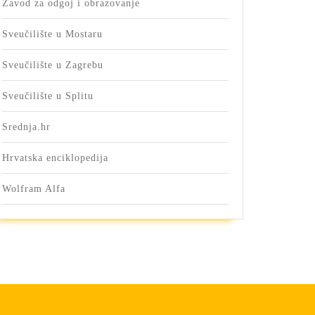
Zavod za odgoj i obrazovanje
Sveučilište u Mostaru
Sveučilište u Zagrebu
Sveučilište u Splitu
Srednja.hr
Hrvatska enciklopedija
Wolfram Alfa