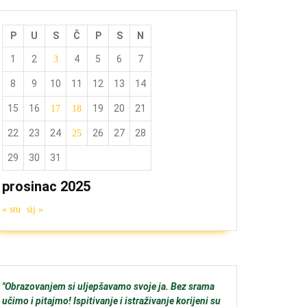
P
U
S
Č
P
S
N
1
2
4
5
6
7
3
8
9
10
11
12
13
14
15
16
19
20
21
17
18
22
23
24
26
27
28
25
29
30
31
prosinac 2025
« stu
sij »
"Obrazovanjem si uljepšavamo svoje ja. Bez srama
učimo i pitajmo! Ispitivanje i istraživanje korijeni su