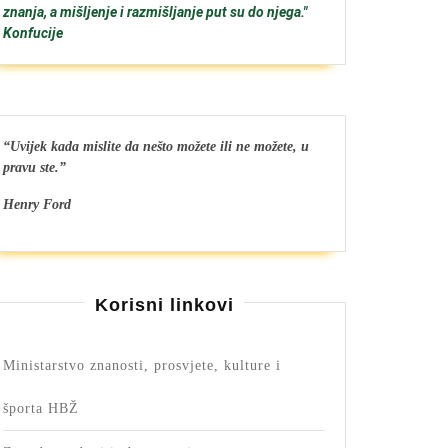
znanja, a mišljenje i razmišljanje put su do njega."
Konfucije
“Uvijek kada mislite da nešto možete ili ne možete, u
pravu ste.”
Henry Ford
Korisni linkovi
Ministarstvo znanosti, prosvjete, kulture i
športa HBŽ