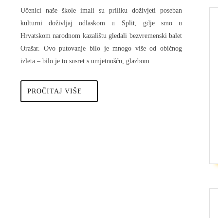
2025
Split
Učenici naše škole imali su priliku doživjeti poseban
–
kulturni doživljaj odlaskom u Split, gdje smo u
Hrvatskom narodnom kazalištu gledali bezvremenski balet
baletna
Orašar. Ovo putovanje bilo je mnogo više od običnog
čarolija
izleta – bilo je to susret s umjetnošću, glazbom
Orašara
PROČITAJ
PROČITAJ VIŠE
VIŠE