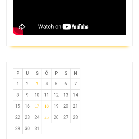
P
U
S
Č
P
S
N
1
2
4
5
6
7
3
8
9
10
11
12
13
14
15
16
19
20
21
17
18
22
23
24
26
27
28
25
29
30
31