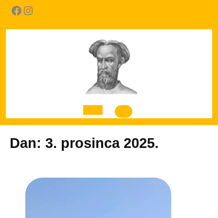
Skip
Facebook
Instagram
to
content
Open
Dan:
3. prosinca 2025.
Button