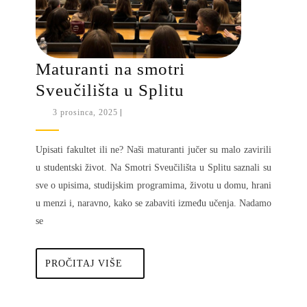
Maturanti na smotri
Maturanti
Sveučilišta u Splitu
na
3
3 prosinca, 2025
|
prosinca,
smotri
2025
Sveučilišta
Upisati fakultet ili ne? Naši maturanti jučer su malo zavirili
u
u studentski život. Na Smotri Sveučilišta u Splitu saznali su
sve o upisima, studijskim programima, životu u domu, hrani
Splitu
u menzi i, naravno, kako se zabaviti između učenja. Nadamo
se
PROČITAJ
PROČITAJ VIŠE
VIŠE