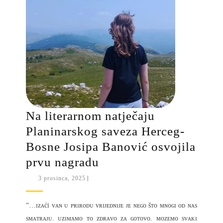
Na literarnom natječaju
Planinarskog saveza Herceg-
Bosne Josipa Banović osvojila
Na
prvu nagradu
literarnom
3
3 prosinca, 2025
|
prosinca,
natječaju
2025
Planinarskog
“…ɪᴢᴀći ᴠᴀɴ ᴜ ᴘʀɪʀᴏᴅᴜ ᴠʀɪᴊᴇᴅɴɪᴊᴇ ᴊᴇ ɴᴇɢᴏ šᴛᴏ ᴍɴᴏɢɪ ᴏᴅ ɴᴀs
saveza
sᴍᴀᴛʀᴀᴊᴜ. ᴜᴢɪᴍᴀᴍᴏ ᴛᴏ ᴢᴅʀᴀᴠᴏ ᴢᴀ ɢᴏᴛᴏᴠᴏ. ᴍᴏᴢᴇᴍᴏ sᴠᴀᴋɪ